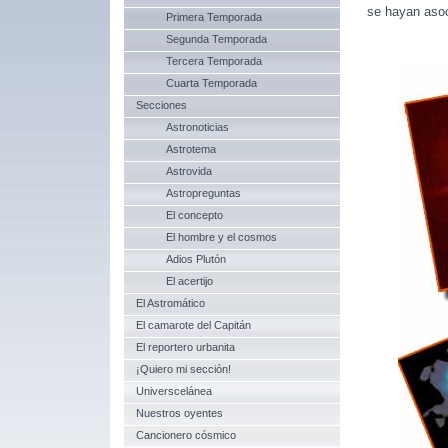
se hayan asoc
Primera Temporada
Segunda Temporada
Tercera Temporada
Cuarta Temporada
Secciones
Astronoticias
Astrotema
Astrovida
Astropreguntas
El concepto
El hombre y el cosmos
Adios Plutón
El acertijo
El Astromático
El camarote del Capitán
El reportero urbanita
¡Quiero mi sección!
Universcelánea
Nuestros oyentes
Cancionero cósmico