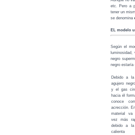
etc. Pero a 
tener un mism
se denomina
EL modelo u
Según el mode
luminosidad, 
negro superm
negro estaría
Debido a la 
agujero negro
y el gas cir
hacia él form
conoce co
acrección. En
material va
vez más ra
debido a la
calienta e