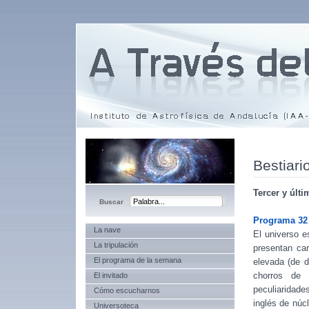
Bestiari
Tercer y últ
Programa 32
La nave
El universo e
La tripulación
presentan car
El programa de la semana
elevada (de d
chorros de 
El invitado
peculiaridade
Cómo escucharnos
inglés de núc
Universoteca