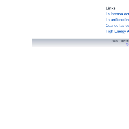
Links
La intensa act
La unificación
Cuando las e
High Energy A
2007 - Instit
©