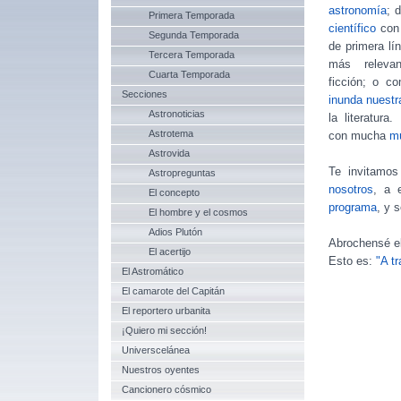
astronomía
; 
Primera Temporada
científico
con 
Segunda Temporada
de primera lí
Tercera Temporada
más relevan
Cuarta Temporada
ficción; o c
Secciones
inunda nuestr
Astronoticias
la literatura
Astrotema
con mucha
m
Astrovida
Te invitamo
Astropreguntas
nosotros
, a e
El concepto
programa
, y 
El hombre y el cosmos
Adios Plutón
Abrochensé el
El acertijo
Esto es:
"A t
El Astromático
El camarote del Capitán
El reportero urbanita
¡Quiero mi sección!
Universcelánea
Nuestros oyentes
Cancionero cósmico