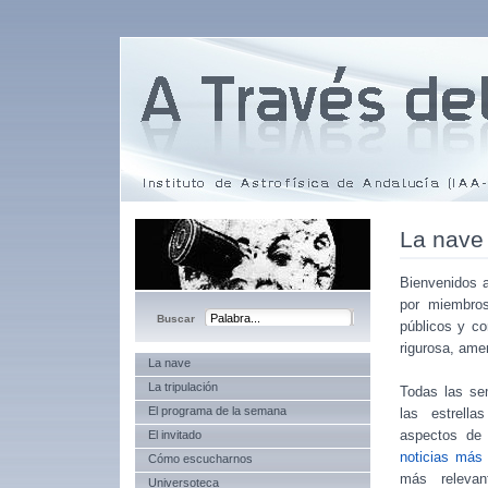
La nave
Bienvenidos
por miembro
públicos y co
rigurosa, ame
La nave
La tripulación
Todas las se
El programa de la semana
las estrella
aspectos de 
El invitado
noticias más
Cómo escucharnos
más relev
Universoteca